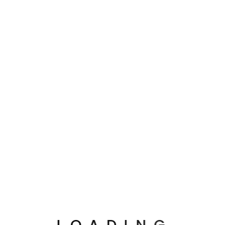
L
O
A
D
I
N
G